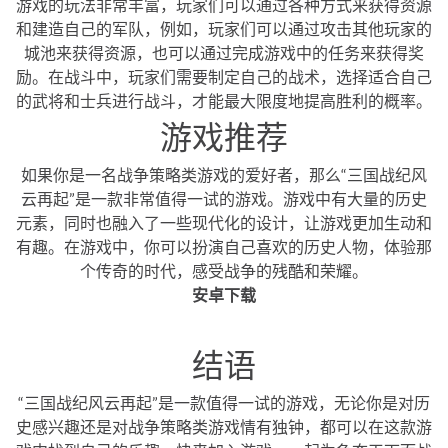
游戏的玩法非常丰富，玩家们可以通过各种方式来获得资源
和建造自己的军队，例如，玩家们可以通过攻击其他玩家的
城池来获得资源，也可以通过完成游戏中的任务来获得奖
励。在战斗中，玩家们需要制定自己的战术，选择适合自己
的武将和士兵进行战斗，才能最大限度地提高胜利的概率。
游戏推荐
如果你是一名战争策略类游戏的爱好者，那么“三国战纪风
云再起”是一款非常值得一试的游戏。游戏中有大量的历史
元素，同时也融入了一些现代化的设计，让游戏更加生动和
有趣。在游戏中，你可以扮演自己喜欢的历史人物，体验那
个传奇的时代，感受战争的残酷和荣耀。
安卓下载
结语
“三国战纪风云再起”是一款值得一试的游戏，无论你是对历
史感兴趣还是对战争策略类游戏情有独钟，都可以在这款游