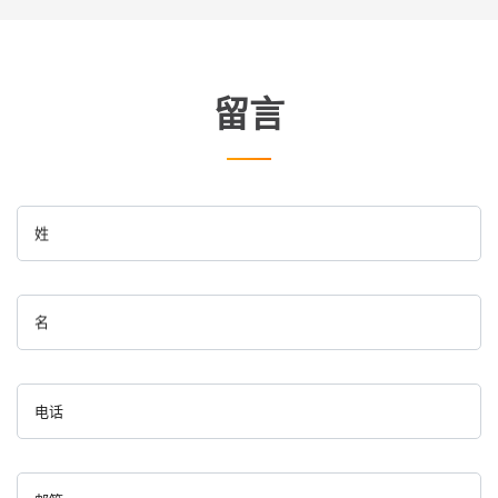
留言
姓
名
电话