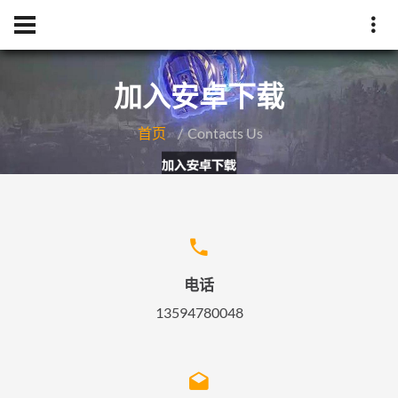
加入安卓下载
首页
Contacts Us
电话
13594780048