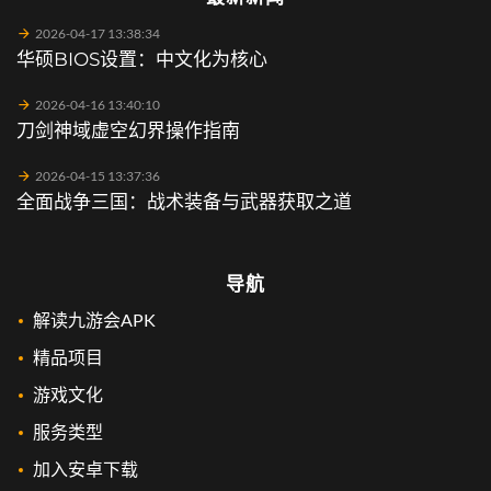
2026-04-17 13:38:34
华硕BIOS设置：中文化为核心
2026-04-16 13:40:10
刀剑神域虚空幻界操作指南
2026-04-15 13:37:36
全面战争三国：战术装备与武器获取之道
导航
解读九游会APK
精品项目
游戏文化
服务类型
加入安卓下载