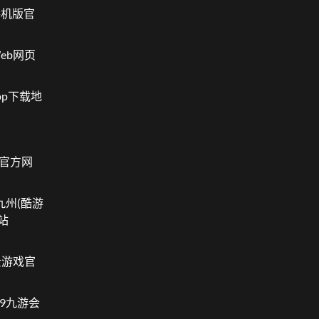
手机版官
eb网页
pp下载地
 官方网
九州(酷游
网站
)云游戏官
J9九游会